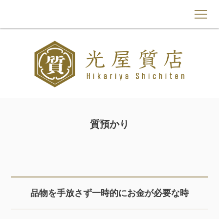
トップページ
光屋質店について
質預かり
質預かり
買取
よくあるご質問
もものわ
品物を手放さず一時的にお金が必要な時
お問い合わせ