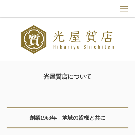
トップページ
光屋質店について
質預かり
光屋質店について
買取
よくあるご質問
もものわ
創業1963年 地域の皆様と共に
お問い合わせ