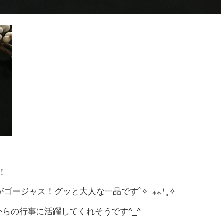
！
グがゴージャス！グッと大人な一品です
˚✧₊⁎⁎⁺˳✧
からの行事に活躍してくれそうです^_^