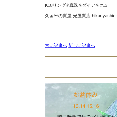
K18リング✳︎真珠✳︎ダイア✳︎ #13
久留米の質屋 光屋質店 hikariyashichi
古い記事へ
新しい記事へ