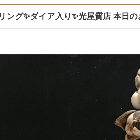
リング✨ダイア入り✨光屋質店 本日の